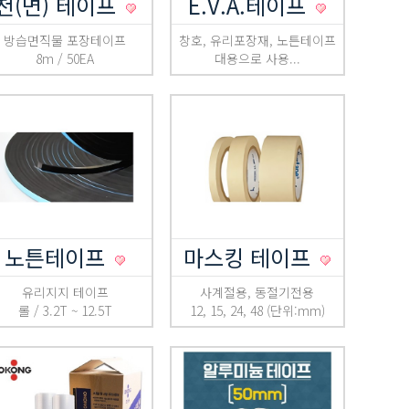
천(면) 테이프
E.V.A.테이프
방습면직물 포장테이프
창호, 유리포장재, 노튼테이프
8m / 50EA
대용으로 사용...
노튼테이프
마스킹 테이프
유리지지 테이프
사계절용, 동절기전용
롤 / 3.2T ~ 12.5T
12, 15, 24, 48 (단위:mm)