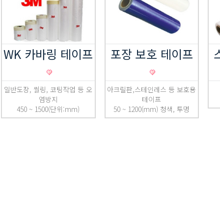
WK 카바링 테이프
포장 보호 테이프
일반도장, 씰링, 코팅작업 등 오
아크릴판,스테인레스 등 보호용
염방지
테이프
450 ~ 1500(단위:mm)
50 ~ 1200(mm) 청색, 투명