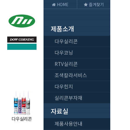
HOME
즐겨찾기
다우실리콘
제품소개
HOME
다우실리콘
제품소개
6
다우코닝
RTV실리콘
자료실
3
조색칼라서비스
상담문의
다우힌지
실리콘부자재
오시는 길
자료실
제품사용안내