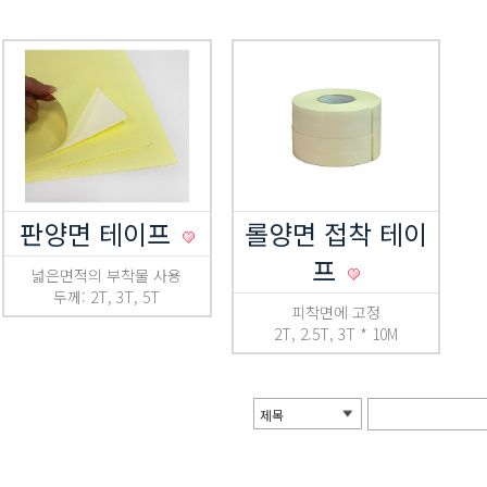
판양면 테이프
롤양면 접착 테이
프
넓은면적의 부착물 사용
두께: 2T, 3T, 5T
피착면에 고정
2T, 2.5T, 3T * 10M
제목