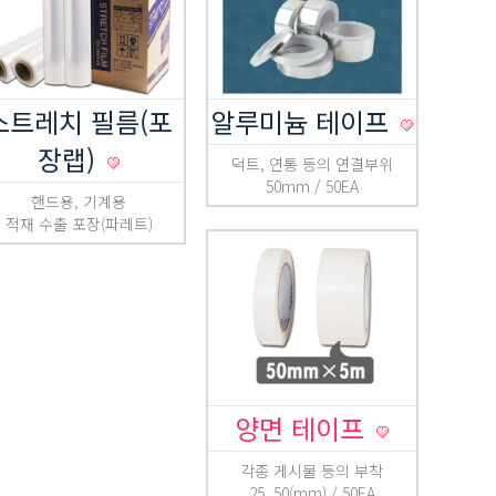
스트레치 필름(포
알루미늄 테이프
장랩)
덕트, 연통 등의 연결부위
50mm / 50EA
핸드용, 기계용
적재 수출 포장(파레트)
양면 테이프
각종 게시물 등의 부착
25, 50(mm) / 50EA