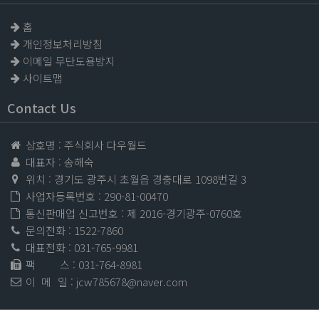
홈
개인정보처리방침
이메일 무단도용방지
사이트맵
Contact Us
상호명 : 주식회사 다우월드
대표자 : 송해숙
위치 : 경기도 광주시 초월읍 경충대로 1098번길 3
사업자등록번호 : 290-81-00470
통신판매업 신고번호 : 제 2016-경기광주-0760호
문의전화 :
1522-7860
대표전화 :
031-765-9981
팩 스
: 031-764-8981
이 메 일
:
jcw785678@naver.com