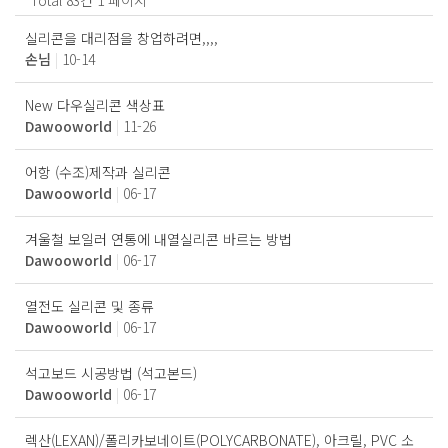
Total 83건
1 페이지
실리콘을 대리점을 창업하려면,,,,
손님
|
10-14
New 다우실리콘 색상표
Dawooworld
|
11-26
어항 (수조)제작과 실리콘
Dawooworld
|
06-17
겨울철 보일러 연통에 내열실리콘 바르는 방법
Dawooworld
|
06-17
열전도 실리콘 및 종류
Dawooworld
|
06-17
석고보드 시공방법 (석고본드)
Dawooworld
|
06-17
렉산(LEXAN)/폴리카보네이트(POLYCARBONATE), 아크릴, PVC 소