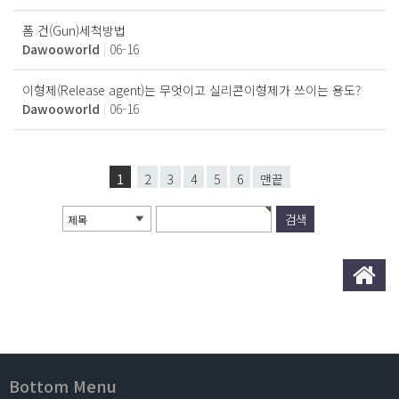
폼 건(Gun)세척방법
Dawooworld
|
06-16
이형제(Release agent)는 무엇이고 실리콘이형제가 쓰이는 용도?
Dawooworld
|
06-16
1
2
3
4
5
6
맨끝
제목
Bottom Menu